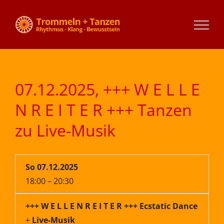
Zum
Inhalt
springen
07.12.2025, +++ W E L L E
N R E I T E R +++ Tanzen
zu Live-Musik
So 07.12
.2025
18:00 – 20:30
+++ W E L L E N R E I T E R +++
Ec
static Dance
+
Live-Musik