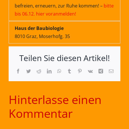
befreien, erneuern, zur Ruhe kommen! –
bitte
bis 06.12. hier voranmelden!
Haus der Baubiologie
8010 Graz, Moserhofg. 35
Teilen Sie diesen Artikel!
Facebook
Twitter
Reddit
LinkedIn
WhatsApp
Tumblr
Pinterest
Vk
Xing
E-
Mail
Hinterlasse einen
Kommentar