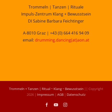
Trommeln | Tanzen | Rituale
Impuls-Zentrum Klang + Bewusstsein
DI Sabine Barbara Feichtinger
A-8010 Graz | +43 (0) 664 416 94 09
email:
drumming.dancing(at)aon.at
Trommeln + Tanzen | Ritual ~ Klang ~ Bewusstsein
|| Copyright
2026 |
Impressum
|
AGB
|
Datenschutz
Facebook
YouTube
Instagram