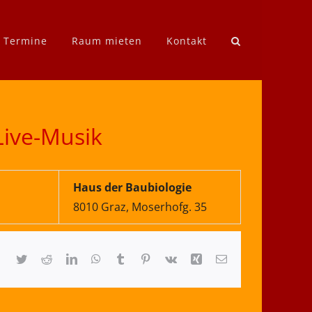
e Termine
Raum mieten
Kontakt
Live-Musik
Haus der Baubiologie
8010 Graz, Moserhofg. 35
Facebook
Twitter
Reddit
LinkedIn
WhatsApp
Tumblr
Pinterest
Vk
Xing
E-
Mail