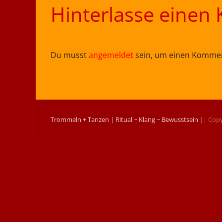
Hinterlasse eine
Du musst
angemeldet
sein, um einen Kommen
Trommeln + Tanzen | Ritual ~ Klang ~ Bewusstsein
|| Copy