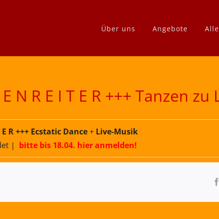
Über uns
Angebote
All
 E N R E I T E R +++ Tanzen zu 
T E R +++
Ec
static Dance
+
Live-Musik
det |
bitte bis 18.04. hier anmelden!