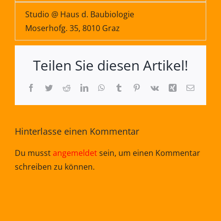
Studio @ Haus d. Baubiologie
Moserhofg. 35, 8010 Graz
Teilen Sie diesen Artikel!
Facebook
Twitter
Reddit
LinkedIn
WhatsApp
Tumblr
Pinterest
Vk
Xing
E-
Mail
Hinterlasse einen Kommentar
Du musst
angemeldet
sein, um einen Kommentar
schreiben zu können.